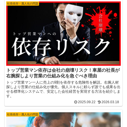
社長依存・属人化の問題
トップ営業マン依存は会社の崩壊リスク！車屋の社長が
右腕探しより営業の仕組み化を急ぐべき理由
トップ営業マン一人に売上の9割を依存する危険性を解説。右腕人材
探しより営業の仕組み化が優先。個人スキルに頼らず誰でも成果を出
せる標準化システムで、安定した会社経営を実現する方法を紹介しま
す。
2025.09.22
2026.03.18
社長依存・属人化の問題