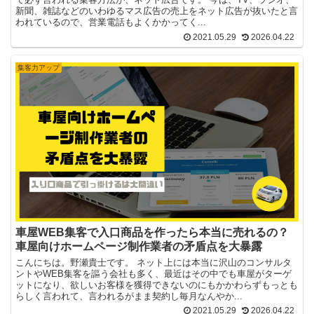
新聞、雑誌などのいわゆるマス広告の売上をネット広告が抜いたと言
われているので、営業電話もよくかかってく...
2021.05.29
2026.04.22
集客力アップ
車屋WEB集客で入口商品を作ったら本当に売れるの？
車屋向けホームページ制作業者の矛盾点を大暴露
こんにちは。野瀬貴士です。 ネット上には本当に沢山のコンサルタ
ントやWEB集客を謳う会社も多く、最近はその中でも車屋がターゲ
ットになり、欲しいお客様を獲得できないのにもかかわらずもっとも
らしく言われて、言われるがまま契約し毎月なんやか...
2021.05.29
2026.04.22