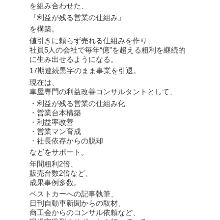
を組み合わせた、
『利益が残る営業の仕組み』
を構築。
値引きに頼らず売れる仕組みを作り、
社員5人の会社で毎年“億”を超える粗利を継続的
に生み出せるようになる。
17期連続黒字のまま事業を引退。
現在は、
車屋専門の利益改善コンサルタントとして、
・利益が残る営業の仕組み化
・営業台本構築
・利益率改善
・営業マン育成
・社長依存からの脱却
などをサポート。
年間粗利2倍、
販売台数2倍など、
成果事例多数。
ベストカーへの記事執筆、
日刊自動車新聞からの取材、
商工会からのコンサル依頼など、