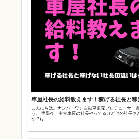
車屋社長の給料教えます！稼げる社長と稼
こんにちは。ナンバーワン自動車販売プロデューサー野
う。 実際今、中古車屋の社長やってるけど他の社長さ
か？は...