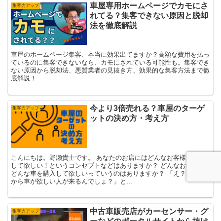
車屋専用ホームページでカモにさ
集客力アップ
れてる？集客できない原因と脱却
法を徹底解説
車屋のホームページ集客、本当に効果出てますか？高額な費用を払っ
ているのに集客できないなら、カモにされている可能性も。集客でき
ない原因から脱却法、悪質業者の見抜き方、効果的な集客方法まで徹
底解説！
今より3倍売れる？車屋のターゲ
集客力アップ
ットの決め方・考え方
こんにちは。野瀬貴士です。 あなたのお店にはどんなお客様に来店
して欲しい！というコンセプトなどはありますか？ どんなお客様に
どんな車を購入して欲しいっていうのはありますか？ 「え？車屋だ
から車が欲しい人が来るんでしょ？」と...
中古車販売店がカーセンサー・グ
集客力アップ